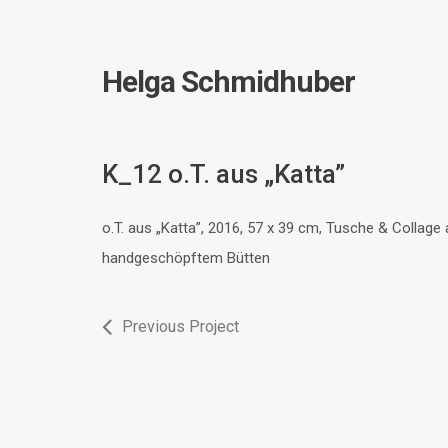
Helga Schmidhuber
K_12 o.T. aus „Katta”
o.T. aus „Katta”, 2016, 57 x 39 cm, Tusche & Collage 
handgeschöpftem Bütten
Previous Project