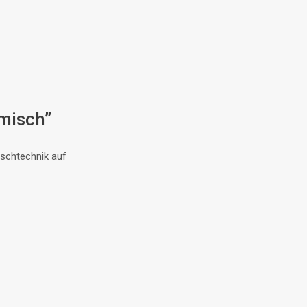
misch”
ischtechnik auf